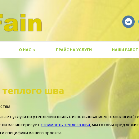
О НАС
ПРАЙС НА УСЛУГИ
НАШИ РАБОТ
 теплого шва
остям
агает услуги по утеплению швов с использованием технологии "т
сли вас интересует
стоимость теплого шва
, мы готовы предложит
 и специфики вашего проекта.