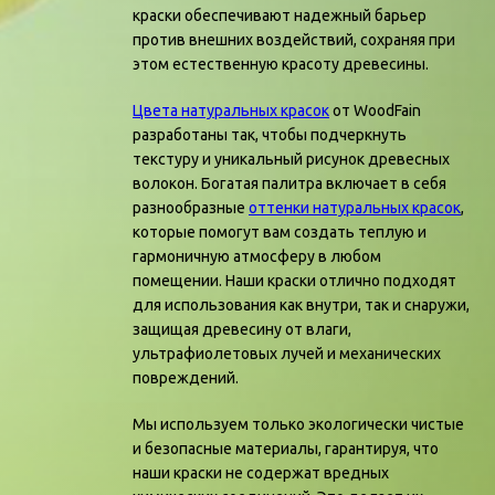
краски обеспечивают надежный барьер
против внешних воздействий, сохраняя при
этом естественную красоту древесины.
Цвета натуральных красок
от WoodFain
разработаны так, чтобы подчеркнуть
текстуру и уникальный рисунок древесных
волокон. Богатая палитра включает в себя
разнообразные
оттенки натуральных красок
,
которые помогут вам создать теплую и
гармоничную атмосферу в любом
помещении. Наши краски отлично подходят
для использования как внутри, так и снаружи,
защищая древесину от влаги,
ультрафиолетовых лучей и механических
повреждений.
Мы используем только экологически чистые
и безопасные материалы, гарантируя, что
наши краски не содержат вредных