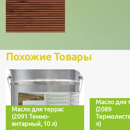
Похожие Товары
Масло для 
Масло для террас
(2089
(2091 Темно-
Термолиств
янтарный, 10 л)
л)