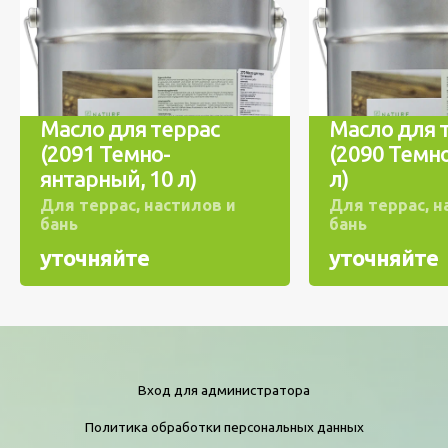
Масло для террас
Масло для 
(2091 Темно-
(2090 Темн
янтарный, 10 л)
л)
Для террас, настилов и
Для террас, н
бань
бань
уточняйте
уточняйте
Вход для администратора
Политика обработки персональных данных