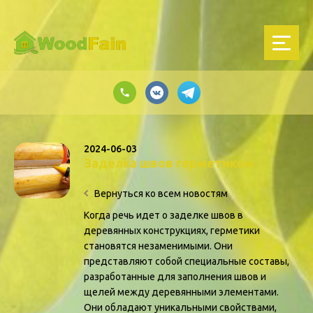
2024-06-03
Заделка швов герметиком
Вернуться ко всем новостям
Когда речь идет о заделке швов в
деревянных конструкциях, герметики
становятся незаменимыми. Они
представляют собой специальные составы,
разработанные для заполнения швов и
щелей между деревянными элементами.
Они обладают уникальными свойствами,