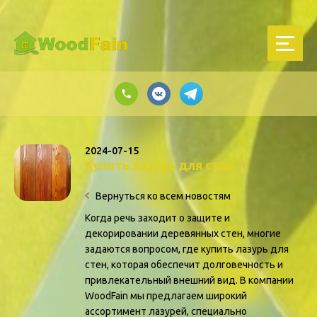
2024-07-15
Купить лазурь для стен
Вернуться ко всем новостям
Когда речь заходит о защите и
декорировании деревянных стен, многие
задаются вопросом, где купить лазурь для
стен, которая обеспечит долговечность и
привлекательный внешний вид. В компании
WoodFain мы предлагаем широкий
ассортимент лазурей, специально