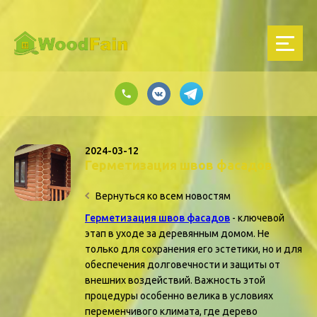
2024-03-12
Герметизация швов фасадов
Вернуться ко всем новостям
Герметизация швов фасадов
- ключевой
этап в уходе за деревянным домом. Не
только для сохранения его эстетики, но и для
обеспечения долговечности и защиты от
внешних воздействий. Важность этой
процедуры особенно велика в условиях
переменчивого климата, где дерево